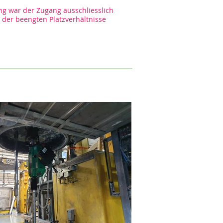
ng war der Zugang ausschliesslich
der beengten Platzverhältnisse