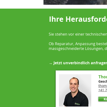
Ihre Herausford
Sie stehen vor einer technische
Ob Reparatur, Anpassung beste
massgeschneiderte Lösungen, d
→ Jetzt unverbindlich anfrage
Tho
Gesc
thom
+41 7
K