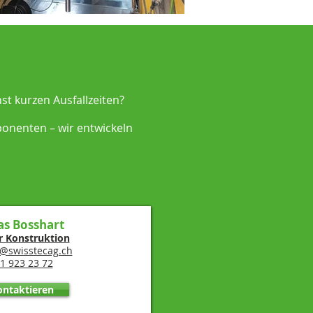
t kurzen Ausfallzeiten?
onenten – wir entwickeln
as Bosshart
r Konstruktion
s@swisstecag.ch
1 923 23 72
ontaktieren