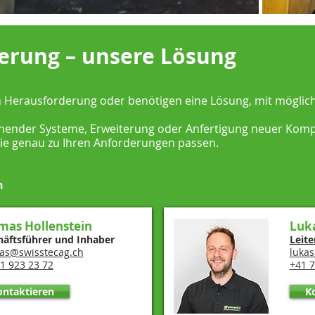
erung – unsere Lösung
n Herausforderung oder benötigen eine Lösung, mit möglichs
hender Systeme, Erweiterung oder Anfertigung neuer Komp
ie genau zu Ihren Anforderungen passen.
n
mas Hollenstein
Luk
häftsführer und Inhaber
Leite
as@swisstecag.ch
luka
1 923 23 72
+41 7
ontaktieren
K