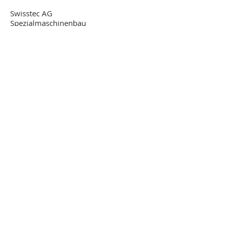
Swisstec AG
Spezialmaschinenbau
Werkstrasse 4
9243 Jonschwil
+41 (0)71 923 23 72
info@swisstecag.ch
www.spezial-maschinenbau.ch
Öffnungszeiten
Montag bis Freitag
07.15 - 12.00
/
13.30 - 17.30
Uhr
Links