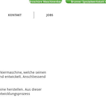
Broschüre Maschinenbau
Brunner Spezialwerkstatt 
KONTAKT
JOBS
rkiermaschine, welche seinen
nd entwickelt. Anschliessend
ine herstellen. Aus dieser
Entwicklungsprozess